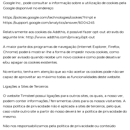
Google Inc., pode consultar a informação sobre a utilização de cookies pela
Google disponível no endereço:
https://policies.google.com/technologies/cookies?hl=pt e
https://support.google.com/analytics/answer/6004245
Relativamente aos cookies da Addthis, é possível fazer opt-out através do
seguinte link: http://www.addthis.com/privacy/opt-out
A maior parte dos programas de navegação (Internet Explorer, Firefox,
Chrome) poderá mostrar-lhe a forma de impedir novos cookies, como
pode ser avisado quando recebe um novo cookie e como pode desativar
e/ou apagar os cookies existentes.
No entanto, tenha em atenção que ao não aceitar os cookies pode não ser
capaz de aproveitar ao máximo todas as funcionalidades deste website.
Ligações a Sites de Terceiros
O website Timsteel possui ligações para outros sites, os quais, a nosso ver,
podem conter informações / ferramentas úteis para os nossos visitantes. A
nossa política de privacidade não é aplicada a sites de terceiros, pelo que,
caso visite outro site a partir do nosso deverá ler a política de privacidade do
mesmo.
Não nos responsabilizamos pela política de privacidade ou conteúdo