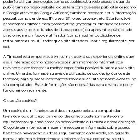
poderão utilizar tecnologias como os cookies e/ou web beacons quando
publicitam no nosso website, o que fará com que esses publicitários (como
o Google através do Google AdSense) também recebam a sua informação
pessoal, como o endereço IP, o seu ISP, o seu browser, etc. Esta função é
geralmente utilizada para geotargeting (mostrar publicidade de Lisboa
apenas aos leitores oriundos de Lisboa por ex.) ou apresentar publicidade
direcionada a um tipo de utilizador (como mostrar publicidade de
restaurante a um utilizador que visita sites de culinária regularmente, por
ex.).
A Timsteel está empenhada em tornar, quer a sua experiência online quer
a sua interação com o nosso website num momento informativo e
relevante, e em fornecer a melhor experiência possível durante a sua visita
online. Uma das formas é através da utilização de cookies (próprios e de
terceiros) para guardar informações sobre a sua visita ao nosso website, no
seu computador. Estas informações são necessárias para o website poder
funcionar corretamente.
O que são cookies?
Um cookie é um ficheiro que é descarregado pelo seu computador,
telemóvel ou outro equipamento (designado posteriormente como
equipamento) quando acede ao nosso website ou utiliza a nossa aplicação.
O cookie permite-nos armazenar e recuperar informação sobre os seus
hábitos de navegação ou do seu equipamento onde acede, em geral de
forma anónima e dependendo da informação que contenha, se está